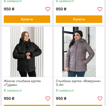
В наявності
В наявності
950
950
₴
₴
Купити
Купити
Жіноча стьобана куртка
Стьобана куртка «Візерунок»
«Ґудзик»
S-Art
В наявності
В наявності
950
950
₴
₴