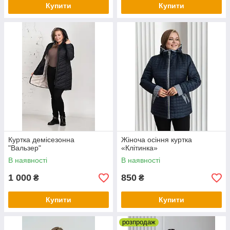
Купити
Купити
Куртка демісезонна
Жіноча осіння куртка
"Вальзер"
«Клітинка»
В наявності
В наявності
1 000
850
₴
₴
Купити
Купити
розпродаж