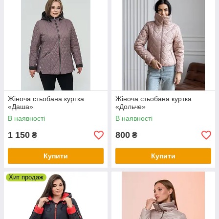
Жіноча стьобана куртка
Жіноча стьобана куртка
«Даша»
«Дольче»
В наявності
В наявності
1 150
800
₴
₴
Купити
Купити
Хит продаж