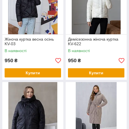
Жіноча куртка весна осінь
Демісезонна жіноча куртка
KV-03
KV-622
В наявності
В наявності
950
950
₴
₴
Купити
Купити