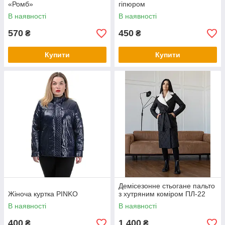
«Ромб»
гіпюром
В наявності
В наявності
570
450
₴
₴
Купити
Купити
Демісезонне стьогане пальто
Жіноча куртка PINKO
з хутряним коміром ПЛ-22
В наявності
В наявності
400
1 400
₴
₴