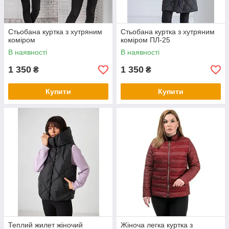
Стьобана куртка з хутряним
Стьобана куртка з хутряним
коміром
коміром ПЛ-25
В наявності
В наявності
1 350
1 350
₴
₴
Купити
Купити
Теплий жилет жіночий
Жіноча легка куртка з