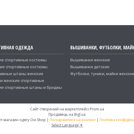
ТИВНАЯ ОДЕЖДА
ВЫШИВАНКИ, ФУТБОЛКИ, МАЙ
ие спортивные костюмы
Вышиванки женские
ие спортивные костюмы
Вышиванки детские
ивные штаны женские
Футболки, туники, майки женски
и женские спортивные
ие спортивные штаны и бриджы
Сайт створений на маркетплейсі
Prom.ua
Продавець на Bigl.ua
інтернет-магазин одягу Ovi-Shop |
Поскаржитися на контент
|
Політика конфіденц
Select Language
▼