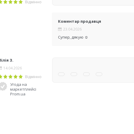
Відмінно
Коментар продавця
23.04.2026
Супер, дякую ☺️
Лілія З.
14.04.2026
Відмінно
Угода на
маркетплейсі
Prom.ua