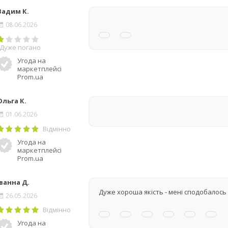
Вадим К.
08.06.2026
Дуже погано
Угода на
маркетплейсі
Prom.ua
Ольга К.
01.06.2026
Відмінно
Угода на
маркетплейсі
Prom.ua
Іванна Д.
Дуже хороша якість - мені сподобалось
26.05.2026
Відмінно
Угода на