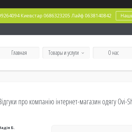
09264094 Киевстар 0686323205 Лайф 0638140842
Наш
Главная
Товары и услуги
О нас
Відгуки про компанію інтернет-магазин одягу Ovi-S
Надія Б.