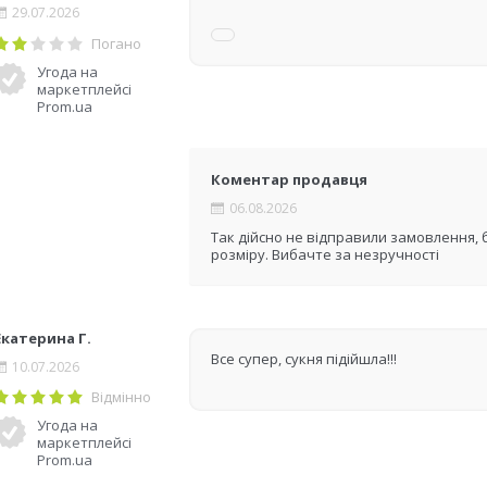
29.07.2026
Погано
Угода на
маркетплейсі
Prom.ua
Коментар продавця
06.08.2026
Так дійсно не відправили замовлення, 
розміру. Вибачте за незручності
Екатерина Г.
Все супер, сукня підійшла!!!
10.07.2026
Відмінно
Угода на
маркетплейсі
Prom.ua