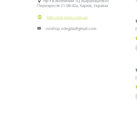
пр-т Ювілейний ТЦ «Барабашово»
Перехрестя 21-08-42а, Харків, Україна
http://ovi-shop.com.ua
ovishop.odegda@gmail.com