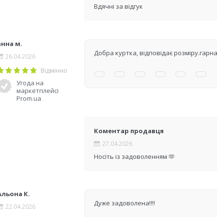
Вдячні за відгук
анна м.
Добра куртка, відповідає розміру.гарна
26.04.2026
Відмінно
Угода на
маркетплейсі
Prom.ua
Коментар продавця
27.04.2026
Носіть із задоволенням 🫶
Альона К.
Дуже задоволена!!!!
22.04.2026