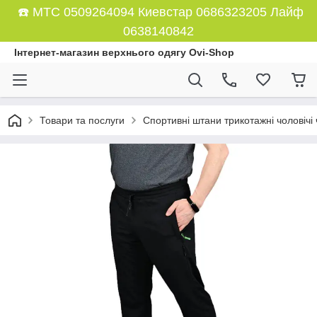
☎️ МТС 0509264094 Киевстар 0686323205 Лайф
0638140842
Інтернет-магазин верхнього одягу Ovi-Shop
Товари та послуги
Спортивні штани трикотажні чоловічі 