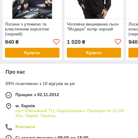
Лосини з утяжкою та
Чоловіча вишиванка льон
Лоси
еластичним корсетом
"Модерн" колір чорний
елас
(чорний)
(чер
940
1 020
940
₴
₴
Купити
Купити
Про нас
89% позитивних з 18 відгуків за рік
Працює з 02.11.2012
м. Харків
пр-т Ювілейний ТЦ «Барабашово» Перехрестя 21-08-
42а, Харків, Україна
Контакти
Сьогодні працює з 09:00 до 18:00