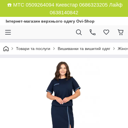
☎️ МТС 0509264094 Киевстар 0686323205 Лайф
0638140842
Інтернет-магазин верхнього одягу Ovi-Shop
Товари та послуги
Вишиванки та вишитий одяг
Жіно