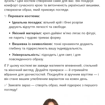
зусиль? Цей костюм створений саме для вас. Він поєднує
комфорт сучасного крою та витонченість української вишивки,
створюючи образ, який приковує погляди.
✨
Переваги костюма:
Ідеальна посадка:
вільний крій і бічні розрізи
дарують відчуття легкості та свободи.
Якісний матеріал:
креп-дайвінг м'яко лягає по фігурі,
не парить і чудово тримає форму.
Вишивка із символікою:
тонкі орнаменти додають
глибину та підкреслюють вашу індивідуальність.
Універсальність:
підходить і для свят, і для
повсякденного образу.
💃 У цьому костюмі ви завжди матимете впевнений, стильний
та жіночний вигляд. Додайте прикраси — й отримайте
вбрання для урочистостей. Поєднуйте зі зручним взуттям — і
він стане вашим улюбленим варіантом на кожен день.
✅ Замовте зараз — створіть образ, який підкорює з першого
погляду!