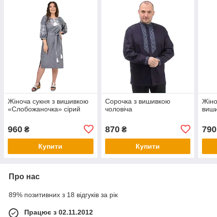
Жіноча сукня з вишивкою
Сорочка з вишивкою
Жіно
«Слобожаночка» сірий
чоловіча
виш
960
870
790
₴
₴
Купити
Купити
Про нас
89% позитивних з 18 відгуків за рік
Працює з 02.11.2012