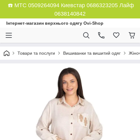
☎️ МТС 0509264094 Киевстар 0686323205 Лайф
0638140842
Інтернет-магазин верхнього одягу Ovi-Shop
Товари та послуги
Вишиванки та вишитий одяг
Жіно