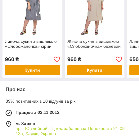
Жіноча сукня з вишивкою
Жіноча сукня з вишивкою
Ллян
«Слобожаночка» сірий
«Слобожаночка» бежевий
виш
960
960
650
₴
₴
Купити
Купити
Про нас
89% позитивних з 18 відгуків за рік
Працює з 02.11.2012
м. Харків
пр-т Ювілейний ТЦ «Барабашово» Перехрестя 21-08-
42а, Харків, Україна