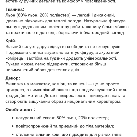
естетику ручних деталей та комфорт у повсякденності.
Тканина:
Льон (80% льон, 20% поліестер) — легкий і дихаючий,
ідеально підходить для теплої погоди. Натуральна фактура
льону з додаванням поліестеру робить тканину більш м’якою
та практичною в догляді, зберігаючи її благородний вигляд.
Крій:
Вільний силует дарує відчуття свободи та не сковує рухів.
Подовжена спинка візуально витягує фігуру, а акуратний
комірець і застібка на ґудзики додають універсальності.
Рукави можна легко підвернути, створюючи більш
невимушений образ для теплих днів.
Декор:
Вишивка на манжетах, комірці та кишені — це не просто
прикраса, а символічний акцент, що поєднує сучасний стиль і
традиційні мотиви. Деталі підкреслюють індивідуальність та
створюють вишуканий образ з національним характером.
Особливості:
натуральний склад: 80% льон, 20% поліестер;
повітропроникний та приємний до тіла матеріал;
стильний вільний крій, що підходить для різних типів