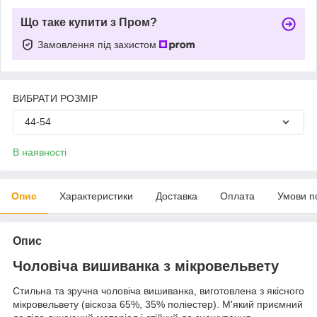
Що таке купити з Пром?
Замовлення під захистом
ВИБРАТИ РОЗМІР
44-54
В наявності
Опис
Характеристики
Доставка
Оплата
Умови п
Опис
Чоловіча вишиванка з мікровельвету
Стильна та зручна чоловіча вишиванка, виготовлена ​​з якісного
мікровельвету (віскоза 65%, 35% поліестер). М'який приємний