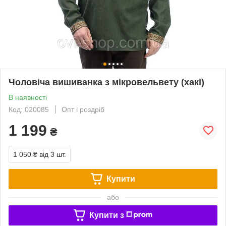
Чоловіча вишиванка з мікровельвету (хакі)
В наявності
Код: 020085
Опт і роздріб
1 199
₴
1 050 ₴
від 3 шт.
Купити
або
Купити з