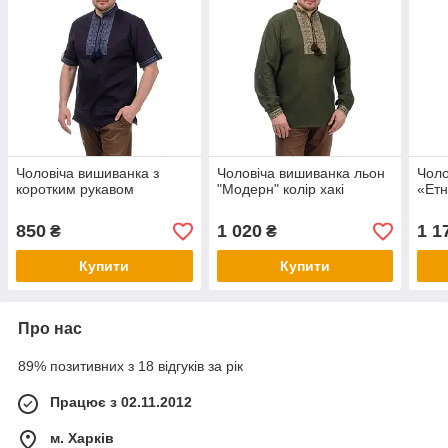
Чоловіча вишиванка з
Чоловіча вишиванка льон
Чоло
коротким рукавом
"Модерн" колір хакі
«Етн
850
1 020
1 1
₴
₴
Купити
Купити
Про нас
89% позитивних з 18 відгуків за рік
Працює з 02.11.2012
м. Харків