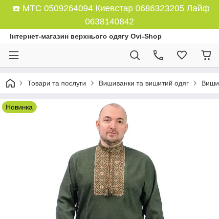
☎️ МТС 0509264094 Киевстар 0686323205 Лайф
0638140842
Інтернет-магазин верхнього одягу Ovi-Shop
Товари та послуги
Вишиванки та вишитий одяг
Вишив
Новинка