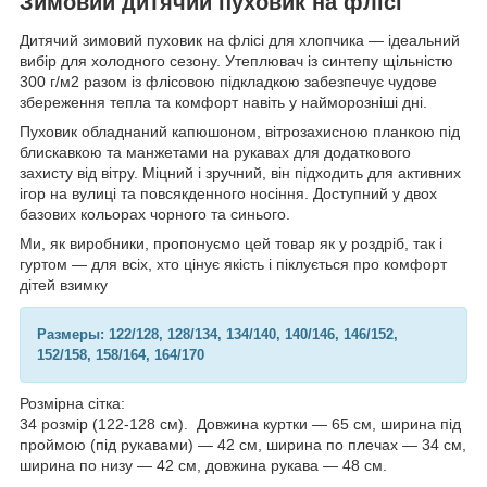
Зимовий дитячий пуховик на флісі
Дитячий зимовий пуховик на флісі для хлопчика — ідеальний
вибір для холодного сезону. Утеплювач із синтепу щільністю
300 г/м2 разом із флісовою підкладкою забезпечує чудове
збереження тепла та комфорт навіть у найморозніші дні.
Пуховик обладнаний капюшоном, вітрозахисною планкою під
блискавкою та манжетами на рукавах для додаткового
захисту від вітру. Міцний і зручний, він підходить для активних
ігор на вулиці та повсякденного носіння. Доступний у двох
базових кольорах чорного та синього.
Ми, як виробники, пропонуємо цей товар як у роздріб, так і
гуртом — для всіх, хто цінує якість і піклується про комфорт
дітей взимку
Размеры: 122/128, 128/134, 134/140, 140/146, 146/152,
152/158, 158/164, 164/170
Розмірна сітка:
34 розмір (122-128 см). Довжина куртки — 65 см, ширина під
проймою (під рукавами) — 42 см, ширина по плечах — 34 см,
ширина по низу — 42 см, довжина рукава — 48 см.