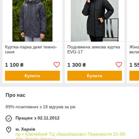
Куртка-парка демі темно-
Подовжена зимова куртка
Жіно
синя
EVG-17
вели
1 100
1 300
1 5
₴
₴
Купити
Купити
Про нас
89% позитивних з 18 відгуків за рік
Працює з 02.11.2012
м. Харків
пр-т Ювілейний ТЦ «Барабашово» Перехрестя 21-08-
42а, Харків, Україна