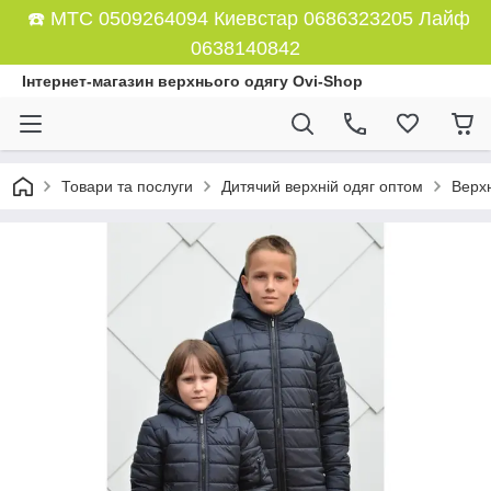
☎️ МТС 0509264094 Киевстар 0686323205 Лайф
0638140842
Інтернет-магазин верхнього одягу Ovi-Shop
Товари та послуги
Дитячий верхній одяг оптом
Верх