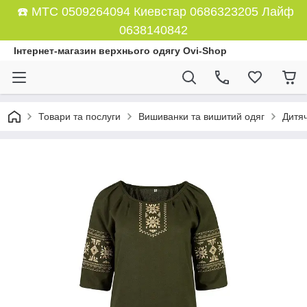
☎️ МТС 0509264094 Киевстар 0686323205 Лайф
0638140842
Інтернет-магазин верхнього одягу Ovi-Shop
Товари та послуги
Вишиванки та вишитий одяг
Дитя