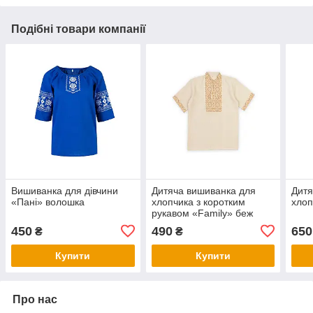
Подібні товари компанії
Вишиванка для дівчини
Дитяча вишиванка для
Дитя
«Пані» волошка
хлопчика з коротким
хлоп
рукавом «Family» беж
450
490
650
₴
₴
Купити
Купити
Про нас