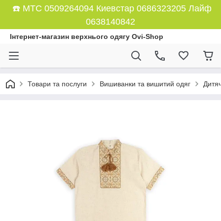
☎️ МТС 0509264094 Киевстар 0686323205 Лайф
0638140842
Інтернет-магазин верхнього одягу Ovi-Shop
Товари та послуги
Вишиванки та вишитий одяг
Дитя