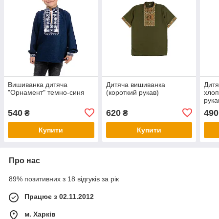
Вишиванка дитяча
Дитяча вишиванка
Дитя
"Орнамент" темно-синя
(короткий рукав)
хлоп
рука
540
620
490
₴
₴
Купити
Купити
Про нас
89% позитивних з 18 відгуків за рік
Працює з 02.11.2012
м. Харків