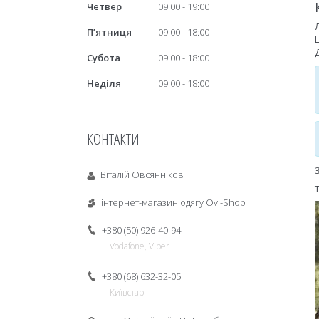
Четвер
09:00
19:00
Пʼятниця
09:00
18:00
Субота
09:00
18:00
Неділя
09:00
18:00
КОНТАКТИ
Віталій Овсянніков
інтернет-магазин одягу Ovi-Shop
+380 (50) 926-40-94
Vodafone, Viber
+380 (68) 632-32-05
Київстар