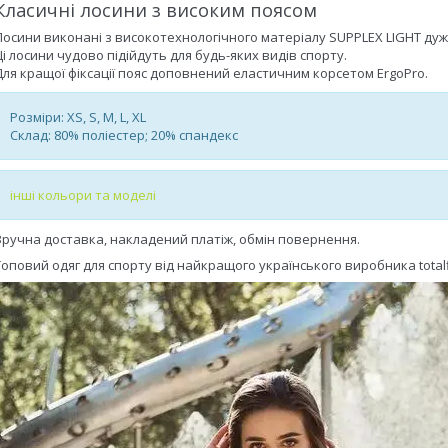
Класичні лосини з високим поясом
Лосини виконані з високотехнологічного матеріалу SUPPLEX LIGHT дуже
Ці лосини чудово підійдуть для будь-яких видів спорту.
Для кращої фіксації пояс доповнений еластичним корсетом ErgoPro.
Розміри: XS, S, M, L, XL
Склад: 80% поліестер; 20% спандекс
інші кольори та моделі
Зручна доставка, накладений платіж, обмін повернення.
Топовий одяг для спорту від найкращого українського виробника totalf