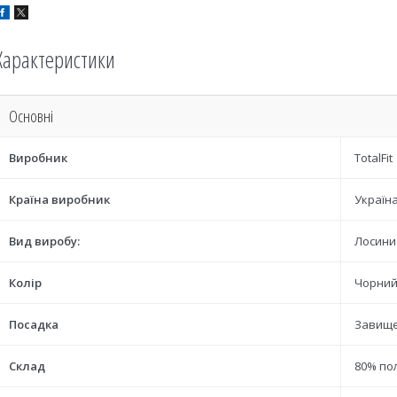
Характеристики
Основні
Виробник
TotalFit
Країна виробник
Україн
Вид виробу:
Лосини
Колір
Чорни
Посадка
Завище
Склад
80% по