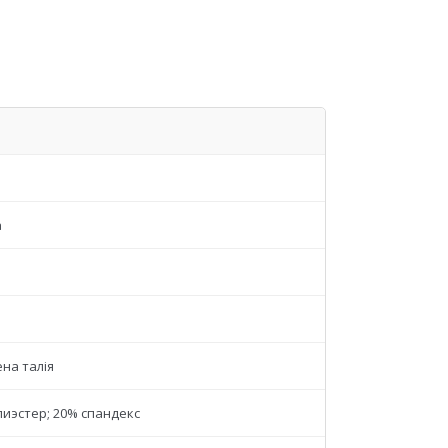
а
й
на талія
лиэстер; 20% спандекс