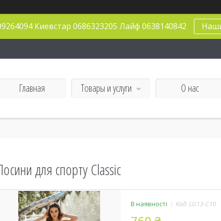
09264094 Киевстар 0686323205 Лайф 0638140842
Наш
Главная
Товары и услуги
О нас
Лосини для спорту Classic
В наявності
Код:
LG13-C10
760 ₴