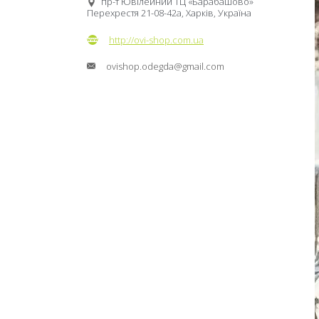
пр-т Ювілейний ТЦ «Барабашово»
Перехрестя 21-08-42а, Харків, Україна
http://ovi-shop.com.ua
ovishop.odegda@gmail.com