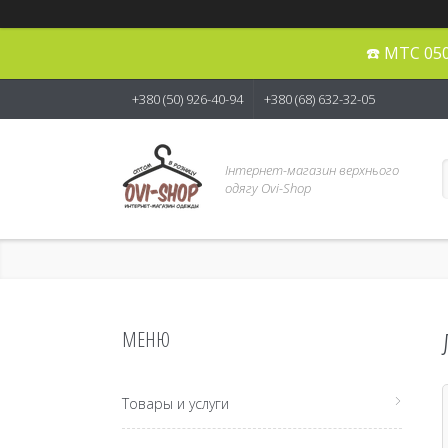
☎️ МТС 05
+380 (50) 926-40-94
+380 (68) 632-32-05
Інтернет-магазин верхнього
одягу Ovi-Shop
Товары и услуги