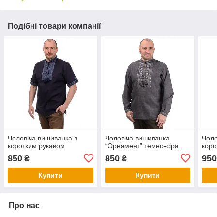
Подібні товари компанії
Чоловіча вишиванка з
Чоловіча вишиванка
Чоло
коротким рукавом
“Орнамент” темно-сіра
коро
850
850
950
₴
₴
Купити
Купити
Про нас