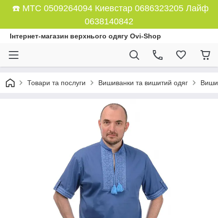
☎️ МТС 0509264094 Киевстар 0686323205 Лайф
0638140842
Інтернет-магазин верхнього одягу Ovi-Shop
Товари та послуги
Вишиванки та вишитий одяг
Вишив