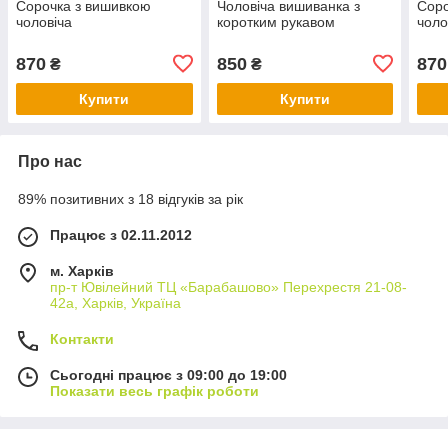
Сорочка з вишивкою
Чоловіча вишиванка з
Соро
чоловіча
коротким рукавом
чоло
870
850
870
₴
₴
Купити
Купити
Про нас
89% позитивних з 18 відгуків за рік
Працює з 02.11.2012
м. Харків
пр-т Ювілейний ТЦ «Барабашово» Перехрестя 21-08-
42а, Харків, Україна
Контакти
Сьогодні працює з 09:00 до 19:00
Показати весь графік роботи