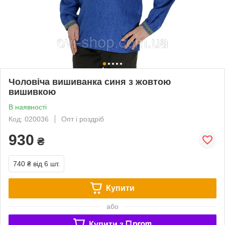
Чоловіча вишиванка синя з жовтою
вишивкою
В наявності
Код: 020036
Опт і роздріб
930
₴
740 ₴
від 6 шт.
Купити
або
Купити з