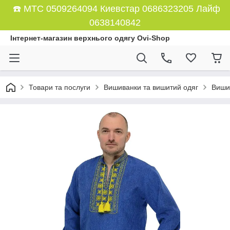
☎️ МТС 0509264094 Киевстар 0686323205 Лайф
0638140842
Інтернет-магазин верхнього одягу Ovi-Shop
Товари та послуги
Вишиванки та вишитий одяг
Вишив