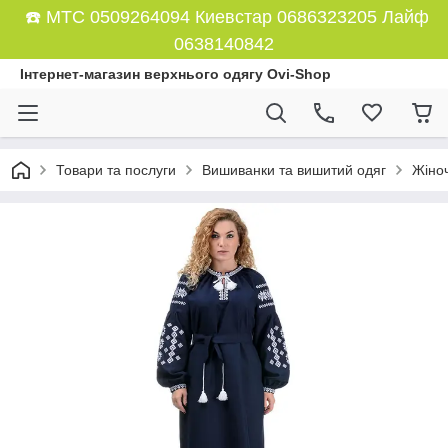
☎️ МТС 0509264094 Киевстар 0686323205 Лайф
0638140842
Інтернет-магазин верхнього одягу Ovi-Shop
Товари та послуги
Вишиванки та вишитий одяг
Жіноч