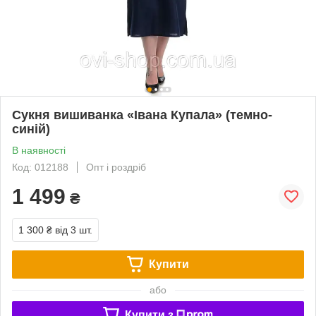
Сукня вишиванка «Івана Купала» (темно-
синій)
В наявності
Код: 012188
Опт і роздріб
1 499
₴
1 300 ₴
від 3 шт.
Купити
або
Купити з