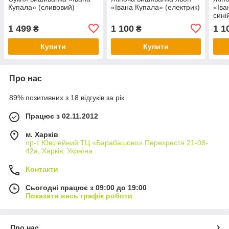
Купала» (сливовий)
«Івана Купала» (електрик)
«Іва
сині
1 499
1 100
1 1
₴
₴
Купити
Купити
Про нас
89% позитивних з 18 відгуків за рік
Працює з 02.11.2012
м. Харків
пр-т Ювілейний ТЦ «Барабашово» Перехрестя 21-08-
42а, Харків, Україна
Контакти
Сьогодні працює з 09:00 до 19:00
Показати весь графік роботи
Про нас