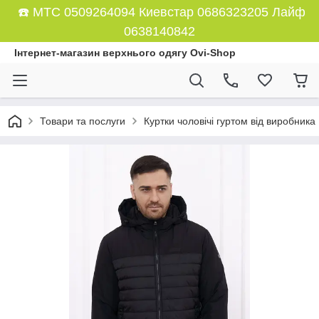
☎️ МТС 0509264094 Киевстар 0686323205 Лайф
0638140842
Інтернет-магазин верхнього одягу Ovi-Shop
Товари та послуги
Куртки чоловічі гуртом від виробника