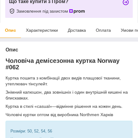
Що таке купити з Пром?
Замовлення під захистом
Опис
Характеристики
Доставка
Оплата
Умови п
Опис
Чоловіча демісезонна куртка Norway
#062
Куртка пошита з комбінації двох видів плащової тканини,
утеплювач тінсулейт.
Знімний капюшон, два зовнішніх і один внутрішній кишені на
блискавках.
Куртка в стилі «casual»—відмінне рішення на кожен день.
Чоловічі куртки оптом від виробника Northmen Харків
Розміри: 50, 52, 54, 56