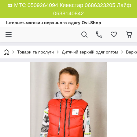
☎️ МТС 0509264094 Киевстар 0686323205 Лайф
0638140842
Інтернет-магазин верхнього одягу Ovi-Shop
Товари та послуги
Дитячий верхній одяг оптом
Верхн