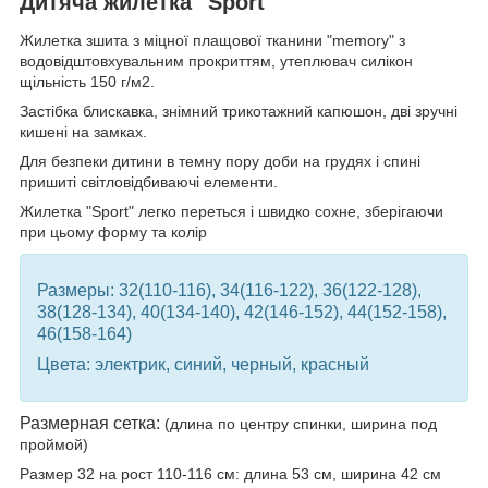
Дитяча жилетка "Sport"
Жилетка зшита з міцної плащової тканини "memory" з
водовідштовхувальним прокриттям, утеплювач силікон
щільність 150 г/м2.
Застібка блискавка, знімний трикотажний капюшон, дві зручні
кишені на замках.
Для безпеки дитини в темну пору доби на грудях і спині
пришиті світловідбиваючі елементи.
Жилетка "Sport" легко переться і швидко сохне, зберігаючи
при цьому форму та колір
Размеры: 32(110-116), 34(116-122), 36(122-128),
38(128-134), 40(134-140), 42(146-152), 44(152-158),
46(158-164)
Цвета: электрик, синий, черный, красный
Размерная сетка:
(длина по центру спинки, ширина под
проймой)
Размер 32 на рост 110-116 см: длина 53 см, ширина 42 см