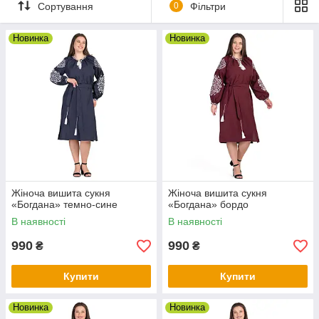
який випадок - ошатні, повсякденні, святкові.
Сортування
0
Фільтри
Відправляємо по всій Україні і не тільки.... Нова
Пошта, Укрпошта
Новинка
Новинка
Жіноча вишита сукня
Жіноча вишита сукня
«Богдана» темно-сине
«Богдана» бордо
В наявності
В наявності
990
990
₴
₴
Купити
Купити
Новинка
Новинка