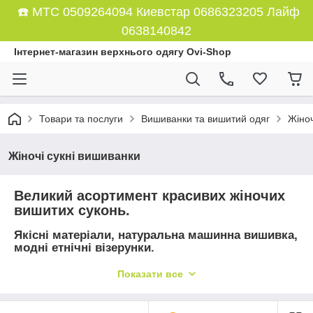
☎️ МТС 0509264094 Киевстар 0686323205 Лайф
0638140842
Інтернет-магазин верхнього одягу Ovi-Shop
Товари та послуги
Вишиванки та вишитий одяг
Жіноч
Жіночі сукні вишиванки
Великий асортимент красивих жіночих
вишитих суконь.
Якісні матеріали, натуральна машинна вишивка,
модні етнічні візерунки.
Сукня вишиванка - великий вибір, доступні ціни
Показати все
від виробника.
У нас ви можете придбати вишиті сукні на будь-