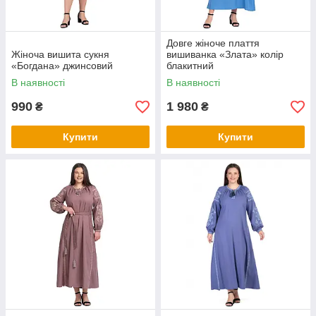
Довге жіноче плаття
Жіноча вишита сукня
вишиванка «Злата» колір
«Богдана» джинсовий
блакитний
В наявності
В наявності
990
1 980
₴
₴
Купити
Купити